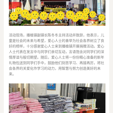
活动现场，播植镇副镇长陈冬冬主持活动并致辞，他表示，儿
童是社会的未来与希望，爱心人士的善举为社会各界树立了良
好的榜样，十分感谢爱心人士来到播植镇开展捐赠活动。爱心
人士代表在发言中与同学们亲切互动，言语饱含对同学们的深
情厚谊与殷切期望。随后，爱心人士将一份份精心准备的新年
礼物包送到同学们手中，鼓励他们刻苦学习、再接再厉，将社
会各界的关爱化作学习的动力，用智慧与努力创造美好的未
来。