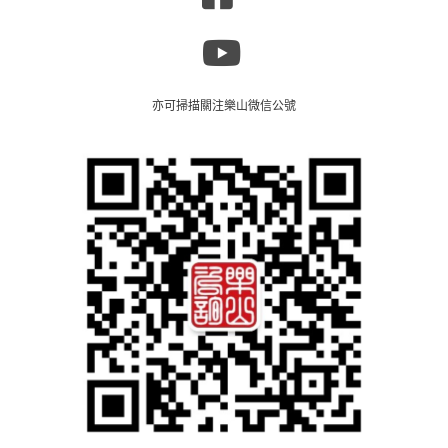
亦可掃描關注樂山微信公號