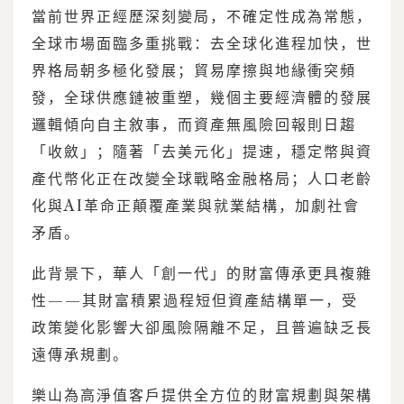
當前世界正經歷深刻變局，不確定性成為常態，
全球市場面臨多重挑戰：去全球化進程加快，世
界格局朝多極化發展；貿易摩擦與地緣衝突頻
發，全球供應鏈被重塑，幾個主要經濟體的發展
邏輯傾向自主敘事，而資產無風險回報則日趨
「收斂」；隨著「去美元化」提速，穩定幣與資
產代幣化正在改變全球戰略金融格局；人口老齡
化與AI革命正顛覆產業與就業結構，加劇社會
矛盾。
此背景下，華人「創一代」的財富傳承更具複雜
性——其財富積累過程短但資產結構單一，受
政策變化影響大卻風險隔離不足，且普遍缺乏長
遠傳承規劃。
樂山為高淨值客戶提供全方位的財富規劃與架構