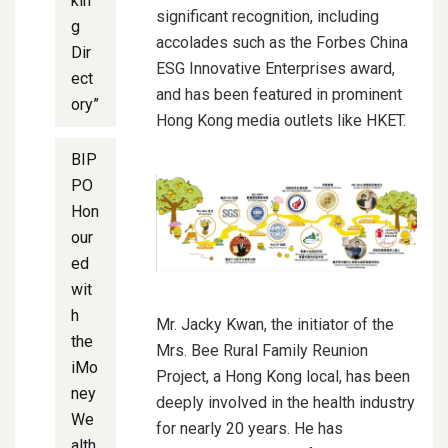
kin
significant recognition, including
g
accolades such as the Forbes China
Dir
ESG Innovative Enterprises award,
ect
and has been featured in prominent
ory”
Hong Kong media outlets like HKET.
BIP
PO
Hon
our
ed
wit
h
Mr. Jacky Kwan, the initiator of the
the
Mrs. Bee Rural Family Reunion
iMo
Project, a Hong Kong local, has been
ney
deeply involved in the health industry
We
for nearly 20 years. He has
alth