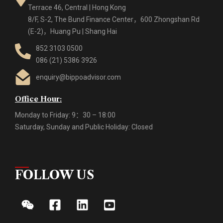
Terrace 46, Central | Hong Kong
8/F, S-2, The Bund Finance Center，600 Zhongshan Rd
(E-2)，Huang Pu | Shang Hai
852 3103 0500
086 (21) 5386 3926
enquiry@bippoadvisor.com
Office Hour:
Monday to Friday: 9：30 – 18:00
Saturday, Sunday and Public Holiday: Closed
FOLLOW US