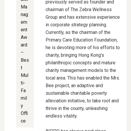
previously served as founder and
Ma
chairman of The Zebra Wellness
nag
Group and has extensive experience
em
in corporate strategy planning.
ent
Currently, as the chairman of the
Aw
Primary Care Education Foundation,
ard
he is devoting more of his efforts to
–
charity, bringing Hong Kong’s
Bes
philanthropic concepts and mature
t
charity management models to the
Mul
local area. This has enabled the Mrs.
ti-
Bee project, an adaptive and
Fa
sustainable charitable poverty
mil
alleviation initiative, to take root and
y
thrive in the county, unleashing
Offi
endless vitality.
ce