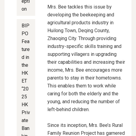
epti
Mrs. Bee tackles this issue by
on
developing the beekeeping and
agricultural products industry in
BIP
Huilong Town, Deqing County,
PO
Zhaoqing City. Through providing
Fea
industry-specific skills training and
ture
supporting villagers in upgrading
d in
their capabilities and increasing their
the
income, Mrs. Bee encourages more
HK
parents to stay in their hometowns.
ET
This enables them to work while
“20
caring for both the elderly and the
25
young, and reducing the number of
HK
left-behind children.
Priv
ate
Since its inception, Mrs. Bee’s Rural
Ban
Family Reunion Project has garnered