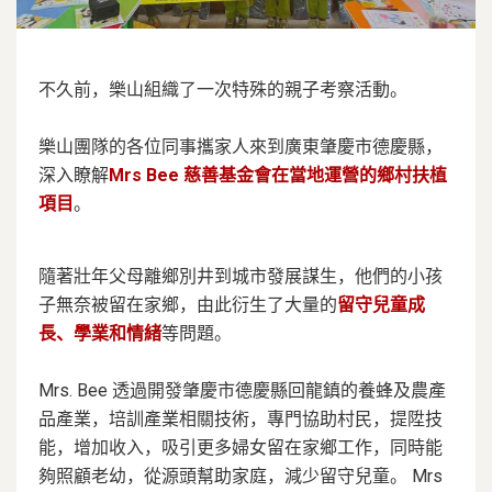
不久前，樂山組織了一次特殊的親子考察活動。
樂山團隊的各位同事攜家人來到廣東肇慶市德慶縣，
深入瞭解
Mrs Bee 慈善基金會在當地運營的鄉村扶植
項目
。
隨著壯年父母離鄉別井到城市發展謀生，他們的小孩
子無奈被留在家鄉，由此衍生了大量的
留守兒童成
長、學業和情緒
等問題。
Mrs. Bee 透過開發肇慶市德慶縣回龍鎮的養蜂及農產
品產業，培訓產業相關技術，專門協助村民，提陞技
能，增加收入，吸引更多婦女留在家鄉工作，同時能
夠照顧老幼，從源頭幫助家庭，減少留守兒童。 Mrs