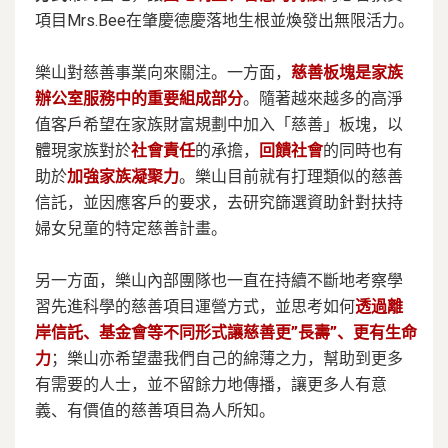
項目Mrs.Bee在肇慶德慶
落地
生根並煥發出無限活力。
樂山對慈善事業向來關注。一方面，
慈善板塊是家族
辦公室服務中的重要組成部分
。隨著越來越多的高淨
值客戶希望在家族財富規劃中加入「慈善」板塊，以
體現家族對於
社會責任
的承擔，
回饋社會
的同時也有
助於
加強家族凝聚力
。樂山目前就有打理類似的慈善
信託，並因應客戶的要求，去研究篩選資助針對扶持
婦女兒童的特定慈善計畫。
另一方面，樂山內部團隊也一直在持續不斷地考察學
習先進科學的慈善項目運營方式，並思考如何
透過離
岸信託、基金會等不同形式讓慈善更”長壽”、更有生命
力
；樂山亦希望盡我們自己的綿薄之力，幫助到更多
有需要的人士，並不留餘力地傳播，讓更多人有意
義、有價值的慈善項目為人所知。