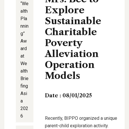
“We
Explore
alth
Sustainable
Pla
nnin
Charitable
g”
Poverty
Aw
ard
Alleviation
at
Operation
We
alth
Models
Brie
fing
Asi
Date :
08/01/2025
a
202
6
Recently, BIPPO organized a unique
parent-child exploration activity.