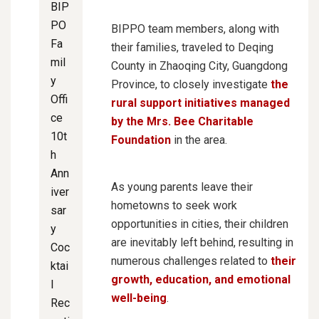
BIP
PO
BIPPO team members, along with
Fa
their families, traveled to Deqing
mil
County in Zhaoqing City, Guangdong
y
Province, to closely investigate
the
Offi
rural support initiatives managed
ce
by the Mrs. Bee Charitable
10t
Foundation
in the area.
h
Ann
As young parents leave their
iver
hometowns to seek work
sar
opportunities in cities, their children
y
are inevitably left behind, resulting in
Coc
numerous challenges related to
their
ktai
growth, education, and emotional
l
well-being
.
Rec