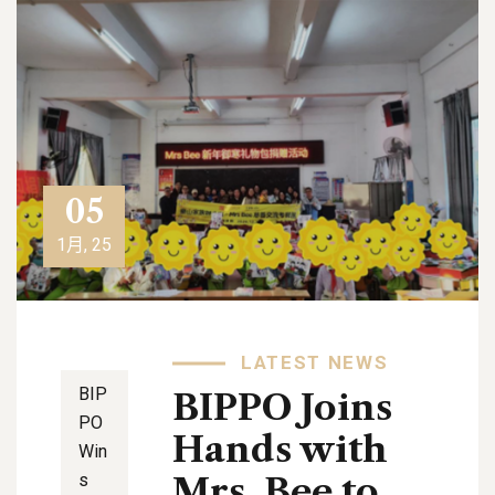
05
1月, 25
LATEST NEWS
BIP
BIPPO Joins
PO
Hands with
Win
s
Mrs. Bee to