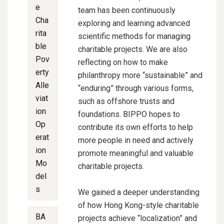
e
team has been continuously
Cha
exploring and learning advanced
rita
scientific methods for managing
ble
charitable projects. We are also
Pov
reflecting on how to make
erty
philanthropy more “sustainable” and
Alle
“enduring” through various forms,
viat
such as offshore trusts and
ion
foundations. BIPPO hopes to
Op
contribute its own efforts to help
erat
more people in need and actively
ion
promote meaningful and valuable
Mo
charitable projects.
del
s
We gained a deeper understanding
of how Hong Kong-style charitable
BA
projects achieve “localization” and