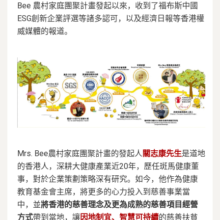
Bee 農村家庭團聚計畫發起以來，收到了福布斯中國
ESG創新企業評選等諸多認可，以及經濟日報等香港權
威媒體的報道。
Mrs. Bee農村家庭團聚計畫的發起人
關志康先生
是道地
的香港人，深耕大健康產業近20年，歷任斑馬健康董
事，對於企業策劃策略深有研究。如今，他作為健康
教育基金會主席，將更多的心力投入到慈善事業當
中，並
將香港的慈善理念及更為成熟的慈善項目經營
方式
帶到當地，讓
因地制宜、智慧可持續
的慈善扶貧