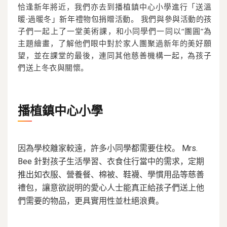
恰逢新年將近，我們亦去到播植鎮中心小學進行「送溫
暖·過暖冬」新年禮物包捐贈活動。 我們與參與活動的孩
子們一起上了一堂美術課，和小同學們一同以“團圓”為
主題繪畫，了解他們眼中對於家人團聚過新年的美好願
望，並在課堂的最後，連同其他慈善機構一起，為孩子
們送上冬衣與關懷。
播植鎮中心小學
因為學校離家較遠，許多小同學都需要住校。 Mrs.
Bee 針對孩子生活學習、衣食住行當中的需求，定期
推出如衣服、營養餐、棉被、鞋襪、學慣用品等慈善
禮包，讓意欲説明的愛心人士能真正給孩子們送上他
們需要的物品，更具實用性並杜絕浪費。