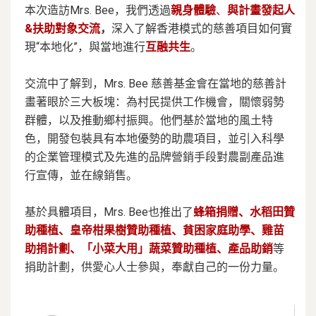
本次造訪Mrs. Bee，我們透過
親身體驗
、
與計畫發起人
&扶助對象交流
，
深入了解香港模式的慈善項目如何實
現“本地化”，與當地進行
互融共生
。
交流中了解到，Mrs. Bee 慈善基金會在當地的慈善計
畫著眼於三大板塊：為村民提供工作機會，關懷弱勢
群體，以及推動鄉村振興。他們基於當地的風土特
色，開發包裝具有本地優勢的助農項目，並引入科學
的企業管理模式及先進的品牌營銷手段對農副產品進
行宣傳，並在線銷售。
基於具體項目，Mrs. Bee也推出了
蜂箱捐贈、水稻田贊
助種植、皇帝柑果樹贊助種植、貧困家庭助學、雞苗
助捐計劃、「小菜大用」蔬菜贊助種植、產品助銷
等
捐助計劃，供愛心人士參與，奉獻自己的一份力量。