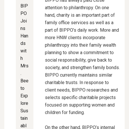
BIPPO has always paid close
BIP
attention to philanthropy. On one
PO
hand, charity is an important part of
Joi
family office services as well as a
ns
part of BIPPO’s daily work. More and
Han
more HNW clients incorporate
ds
philanthropy into their family wealth
wit
planning to show a commitment to
h
social responsibility, give back to
Mrs
society, and strengthen family bonds.
.
BIPPO currently maintains similar
Bee
charitable trusts. In response to
to
client needs, BIPPO researches and
Exp
selects specific charitable projects
lore
focused on supporting women and
Sus
children for funding.
tain
abl
On the other hand, BIPPO’s internal