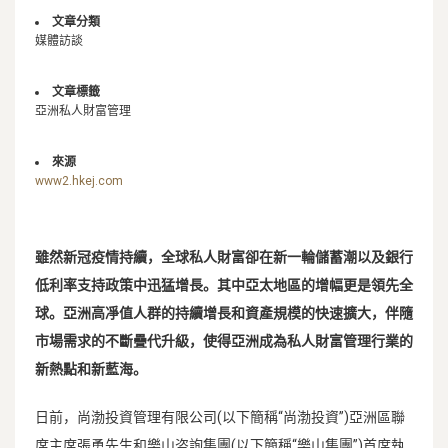
文章分類
媒體訪談
文章標籤
亞洲私人財富管理
來源
www2.hkej.com
雖然新冠疫情持續，全球私人財富卻在新一輪儲蓄潮以及銀行
低利率支持政策中迅猛增長。其中亞太地區的增幅更是領先全
球。亞洲高凈值人群的持續增長和資產規模的快速擴大，伴隨
市場需求的不斷疊代升級，使得亞洲成為私人財富管理行業的
新熱點和新藍海。
日前，尚渤投資管理有限公司(以下簡稱“尚渤投資”)亞洲區聯
席主席張勇先生和樂山咨詢集團(以下簡稱“樂山集團”)首席執