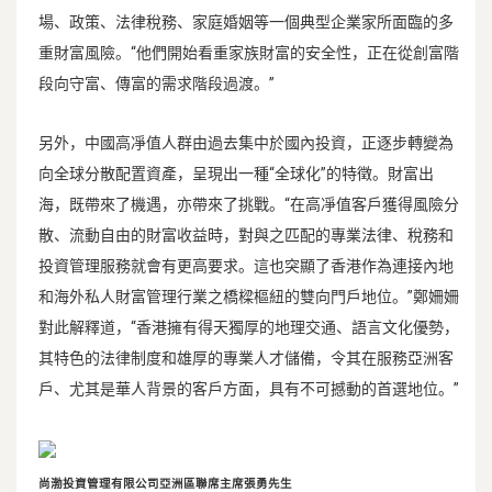
場、政策、法律稅務、家庭婚姻等一個典型企業家所面臨的多
重財富風險。“他們開始看重家族財富的安全性，正在從創富階
段向守富、傳富的需求階段過渡。”
另外，中國高凈值人群由過去集中於國內投資，正逐步轉變為
向全球分散配置資產，呈現出一種“全球化”的特徵。財富出
海，既帶來了機遇，亦帶來了挑戰。“在高凈值客戶獲得風險分
散、流動自由的財富收益時，對與之匹配的專業法律、稅務和
投資管理服務就會有更高要求。這也突顯了香港作為連接內地
和海外私人財富管理行業之橋樑樞紐的雙向門戶地位。”鄭姍姍
對此解釋道，“香港擁有得天獨厚的地理交通、語言文化優勢，
其特色的法律制度和雄厚的專業人才儲備，令其在服務亞洲客
戶、尤其是華人背景的客戶方面，具有不可撼動的首選地位。”
尚渤投資管理有限公司亞洲區聯席主席張勇先生