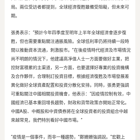
局。兩位受訪者都提到，全球經濟復甦雖備受阻礙，但未來可
期。
張勇表示：“預計今年四季度至明年上半年全球經濟會逐步復
甦，但也需要重點關注通脹風險。全球低利率仍將持續一段時
間以推動資本流通，刺激股市。”在後疫情時代經濟及市場情況
尚不明朗的情況下，他建議高凈值人士一方面要做好主業，把
控財富積累的主渠道，另一方面，也要選擇好專業的投資機構
及合作夥伴，合理制訂投資目標，根據經濟復甦及市場發展差
異化做好全球資產配置和投資分散化安排。同時，張勇更強調
可重點關注中國相關投資機會，他表示：“因疫情控制有效，中
國經濟已基本重回增長趨勢，財政和貨幣政策亦開始正常化。
中國A股、中概股和中資債券將在全球投資者的投資組合中越
來越常見，我們特別看好中國市場。”
“疫情是一個事件，而非一種趨勢，”鄭姍姍強調說。“宏觀上