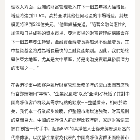
理收入方面，亞洲的財富管理收入在下一個五年將大幅增長，
增速將達到11.6%，高於全球其他任何地區的市場增速，其規
模更將達到520億美元。”他繼續補充道，“隨著金融普惠性的
加深和日益成熟的資本市場，亞洲市場的財富管理結構將會在
下一個五年發生轉變，金融資產端增長將超過不動產增長，其
中投資基金將成為增長最快的金融資產類別。因此，我們始終
堅信亞太地區，尤其是大中華區，將是尚渤投資最具發展潛力
的市場之一。”
在香港從事中國客戶離岸財富管理業務多年的樂山集團首席執
行官鄭姍姍用“年輕”、“企業家風險”以及“全球化”概括了其對中
國高凈值客戶群及其需求特點的觀察——整體看來，相較於歐
美，我們本土行業起步較晚，但整體市場增速強勁，財富規劃
的空間巨大。中國的高凈值人群總體比較年輕，家庭財富還掌
握在‘創富一代’手中，超過85%的高凈值人士從未經歷過財富的
代際傳承。以民營企業家為代表的中國高凈值客群正面臨著市