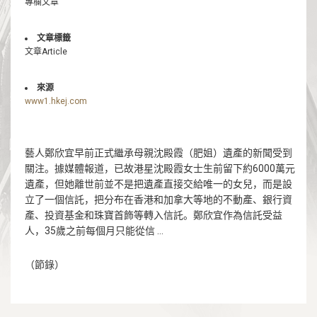
專欄文章
文章標籤
文章Article
來源
www1.hkej.com
藝人鄭欣宜早前正式繼承母親沈殿霞（肥姐）遺產的新聞受到
關注。據媒體報道，已故港星沈殿霞女士生前留下約6000萬元
遺產，但她離世前並不是把遺產直接交給唯一的女兒，而是設
立了一個信託，把分布在香港和加拿大等地的不動產、銀行資
產、投資基金和珠寶首飾等轉入信託。鄭欣宜作為信託受益
人，35歲之前每個月只能從信 …
（節錄）